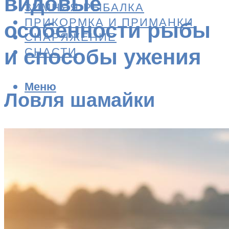
видовые
ЗИМНЯЯ РЫБАЛКА
ПРИКОРМКА И ПРИМАНКИ
особенности рыбы
СНАРЯЖЕНИЕ
и способы ужения
СНАСТИ
Меню
Ловля шамайки