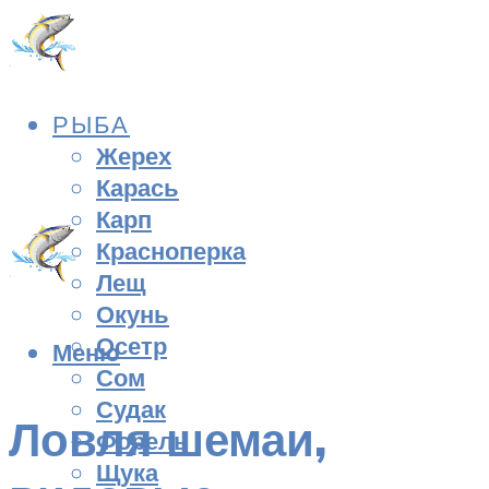
РЫБА
Жерех
Карась
Карп
Красноперка
Лещ
Окунь
Осетр
Меню
Сом
Судак
Ловля шемаи,
Форель
Щука