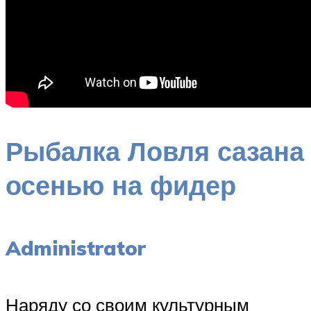
Рыбалка Ловля сазана
осенью на фидер
Administrator
Наряду со своим культурным