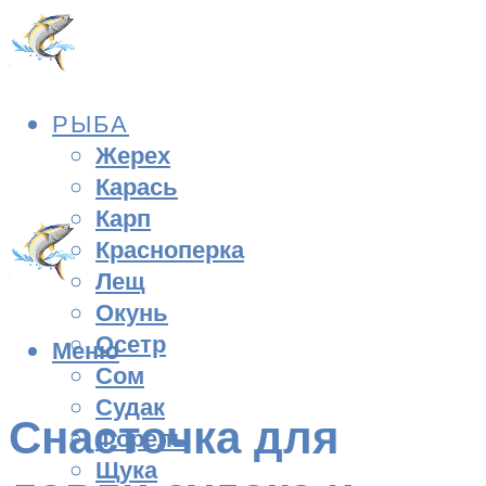
РЫБА
Жерех
Карась
Карп
Красноперка
Лещ
Окунь
Осетр
Меню
Сом
Судак
Снасточка для
Форель
Щука