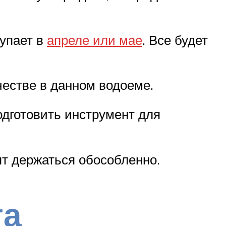
тупает в
апреле или мае
. Все будет
честве в данном водоеме.
одготовить инструмент для
ят держаться обособленно.
га