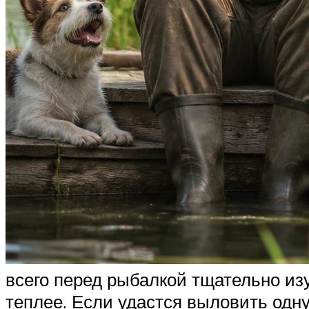
всего перед рыбалкой тщательно изу
теплее. Если удастся выловить одну