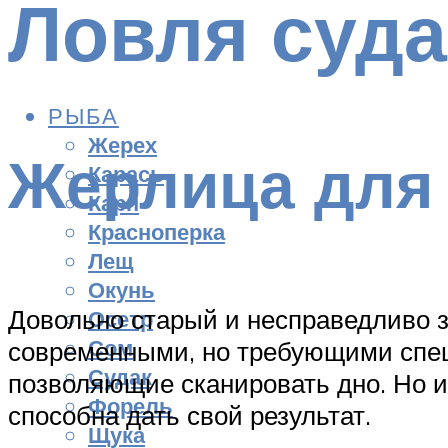
Ловля суда
РЫБА
Жерех
Жерлица для 
Карась
Карп
Красноперка
Лещ
Окунь
Довольно старый и несправедливо 
Осетр
Сом
современными, но требующими спец
Судак
позволяющие сканировать дно. Но и
Форель
способна дать свой результат.
Щука