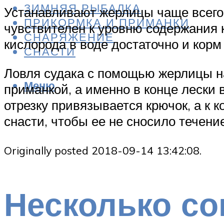
ЗИМНЯЯ РЫБАЛКА
Устанавливают жерлицы чаще всего 
ПРИКОРМКА И ПРИМАНКИ
чувствителен к уровню содержания к
СНАРЯЖЕНИЕ
кислорода в воде достаточно и корм
СНАСТИ
Ловля судака с помощью жерлицы 
Меню
приманкой, а именно в конце лески 
отрезку привязывается крючок, а к 
снасти, чтобы ее не сносило течени
Originally posted 2018-09-14 13:42:08.
Несколько со