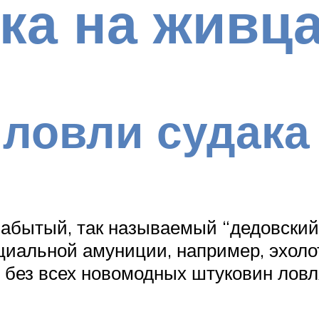
ка на живц
ловли судака
забытый, так называемый “дедовский
иальной амуниции, например, эхолот
 без всех новомодных штуковин ловл