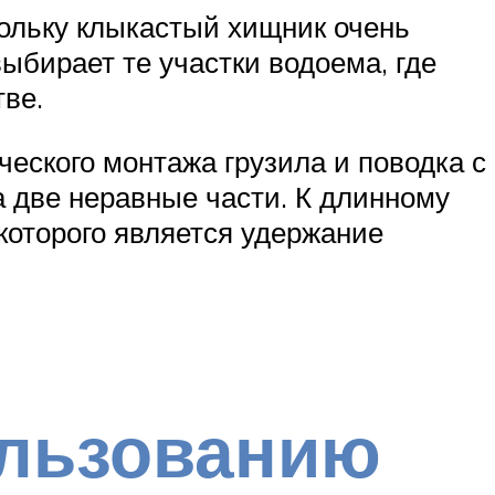
ольку клыкастый хищник очень
выбирает те участки водоема, где
тве.
еского монтажа грузила и поводка с
на две неравные части. К длинному
 которого является удержание
ользованию