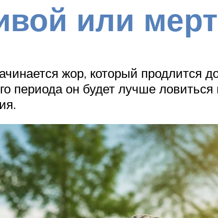
живой или мер
начинается жор, который продлится д
го периода он будет лучше ловиться 
ия.