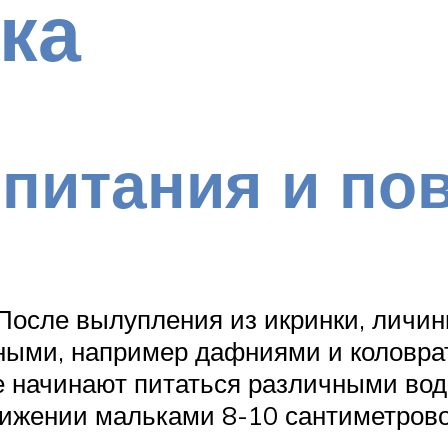
ка
питания и по
осле вылупления из икринки, личин
ми, например дафниями и коловратк
е начинают питаться различными во
тижении мальками 8-10 сантиметрово