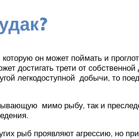
удак?
которую он может поймать и проглот
жет достигать трети от собственной
ругой легкодоступной добычи, то пое
лывающую мимо рыбу, так и преследо
ведения.
гих рыб проявляют агрессию, но при