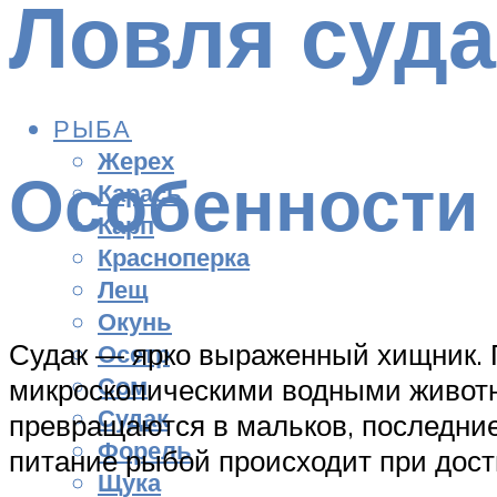
Ловля суда
РЫБА
Жерех
Особенности 
Карась
Карп
Красноперка
Лещ
Окунь
Судак — ярко выраженный хищник. П
Осетр
Сом
микроскопическими водными животны
Судак
превращаются в мальков, последни
Форель
питание рыбой происходит при дос
Щука