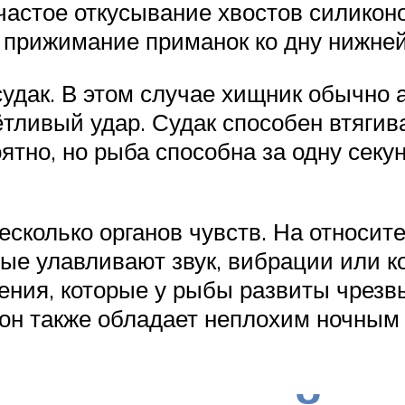
 частое откусывание хвостов силико
 прижимание приманок ко дну нижне
удак. В этом случае хищник обычно ат
тливый удар. Судак способен втягив
тно, но рыба способна за одну секу
 несколько органов чувств. На относ
рые улавливают звук, вибрации или 
рения, которые у рыбы развиты чрезв
 он также обладает неплохим ночным