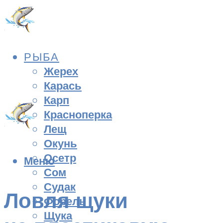
РЫБА
Жерех
Карась
Карп
Красноперка
Лещ
Окунь
Осетр
Меню
Сом
Судак
Ловля щуки
Форель
Щука