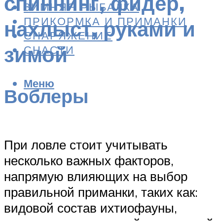
спиннинг, фидер,
ЗИМНЯЯ РЫБАЛКА
ПРИКОРМКА И ПРИМАНКИ
нахлыст, руками и
СНАРЯЖЕНИЕ
зимой
СНАСТИ
Меню
Воблеры
При ловле стоит учитывать
несколько важных факторов,
напрямую влияющих на выбор
правильной приманки, таких как:
видовой состав ихтиофауны,