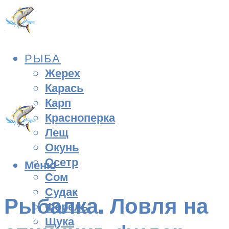
РЫБА
Жерех
Карась
Карп
Красноперка
Лещ
Окунь
Осетр
Меню
Сом
Судак
Рыбалка. Ловля на
Форель
Щука