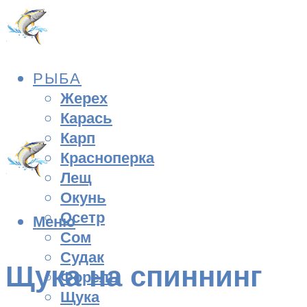
РЫБА
Жерех
Карась
Карп
Красноперка
Лещ
Окунь
Осетр
Меню
Сом
Судак
Щука на спиннинг
Форель
Щука