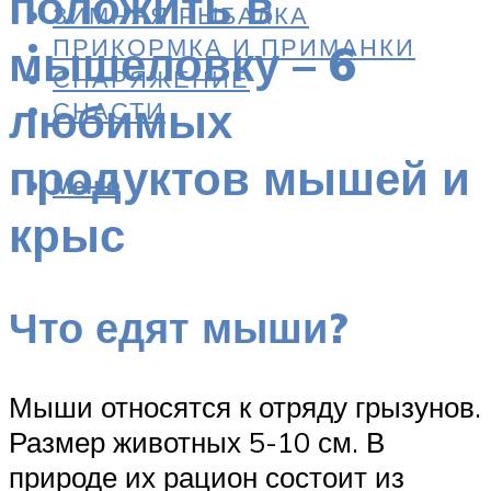
положить в
ЗИМНЯЯ РЫБАЛКА
ПРИКОРМКА И ПРИМАНКИ
мышеловку – 6
СНАРЯЖЕНИЕ
любимых
СНАСТИ
продуктов мышей и
Меню
крыс
Что едят мыши?
Мыши относятся к отряду грызунов.
Размер животных 5-10 см. В
природе их рацион состоит из