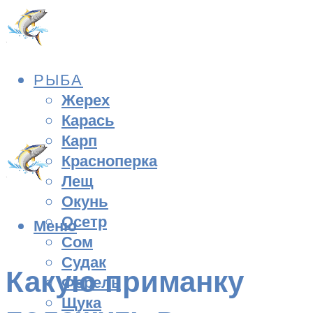
РЫБА
Жерех
Карась
Карп
Красноперка
Лещ
Окунь
Осетр
Меню
Сом
Судак
Какую приманку
Форель
Щука