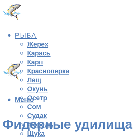
РЫБА
Жерех
Карась
Карп
Красноперка
Лещ
Окунь
Осетр
Меню
Сом
Судак
Фидерные удилища
Форель
Щука