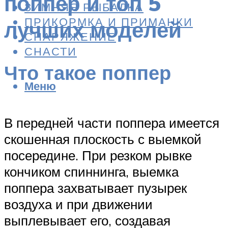
поппер и топ 5
ЗИМНЯЯ РЫБАЛКА
ПРИКОРМКА И ПРИМАНКИ
лучших моделей
СНАРЯЖЕНИЕ
СНАСТИ
Что такое поппер
Меню
В передней части поппера имеется
скошенная плоскость с выемкой
посередине. При резком рывке
кончиком спиннинга, выемка
поппера захватывает пузырек
воздуха и при движении
выплевывает его, создавая