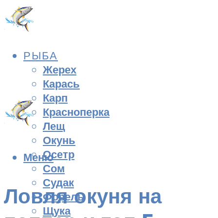
РЫБА
Жерех
Карась
Карп
Красноперка
Лещ
Окунь
Осетр
Меню
Сом
Судак
Ловля окуня на
Форель
Щука