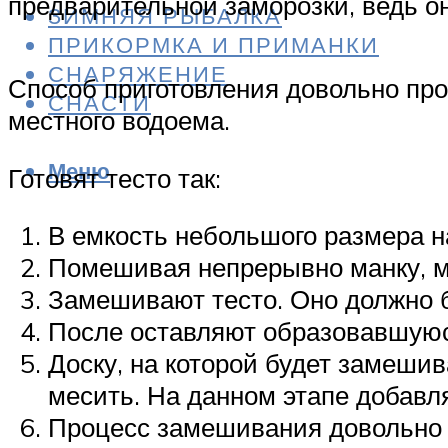
предварительной заморозки, ведь о
ЗИМНЯЯ РЫБАЛКА
ПРИКОРМКА И ПРИМАНКИ
СНАРЯЖЕНИЕ
Способ приготовления довольно прос
СНАСТИ
местного водоема.
Меню
Готовят тесто так:
В емкость небольшого размера н
Помешивая непрерывно манку, 
Замешивают тесто. Оно должно б
После оставляют образовавшуюся
Доску, на которой будет замеши
месить. На данном этапе добавл
Процесс замешивания довольно д