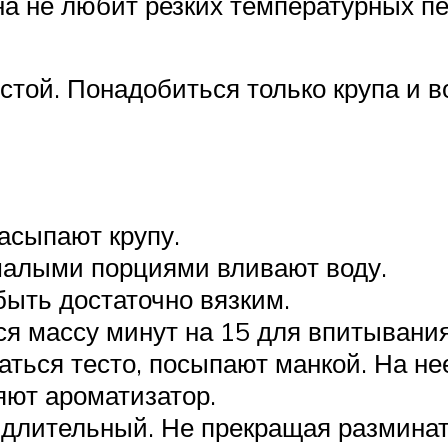
на не любит резких температурных п
той. Понадобиться только крупа и в
асыпают крупу.
малыми порциями вливают воду.
ыть достаточно вязким.
 массу минут на 15 для впитывания
ваться тесто, посыпают манкой. На н
яют ароматизатор.
лительный. Не прекращая разминать