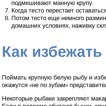
подмешивают манную крупу.
Когда тесто перестает оставатьс
Потом тесто еще немного размин
домашних условиях, наживку скл
Как избежать
Поймать крупную белую рыбу и избе
окажутся «не по зубам» представит
Некоторые рыбаки закрепляют макар
Если в водоеме обитают бычки, ерши