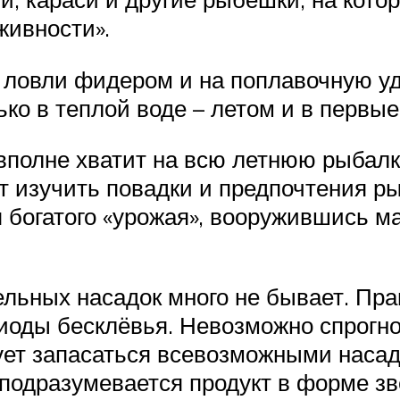
живности».
ловли фидером и на поплавочную удо
ко в теплой воде – летом и в первые
вполне хватит на всю летнюю рыбалк
т изучить повадки и предпочтения р
 богатого «урожая», вооружившись 
ельных насадок много не бывает. Пр
иоды бесклёвья. Невозможно спрогно
ует запасаться всевозможными насад
подразумевается продукт в форме звё