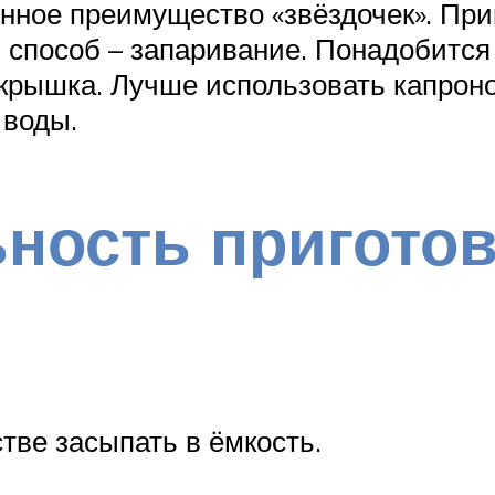
енное преимущество «звёздочек». Пр
 способ – запаривание. Понадобится
крышка. Лучше использовать капроно
 воды.
ность пригото
тве засыпать в ёмкость.