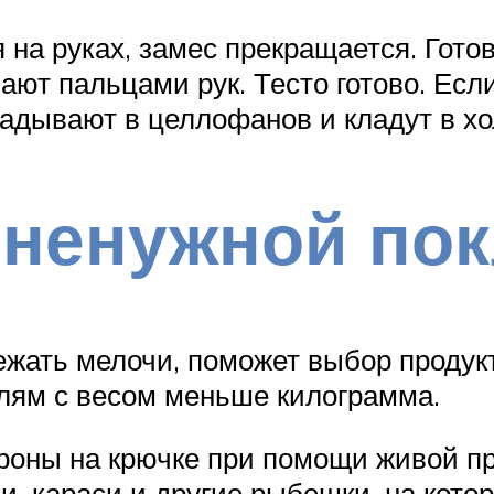
я на руках, замес прекращается. Гото
ают пальцами рук. Тесто готово. Есл
адывают в целлофанов и кладут в хо
 ненужной по
жать мелочи, поможет выбор продукт
елям с весом меньше килограмма.
оны на крючке при помощи живой пр
, караси и другие рыбешки, на котор