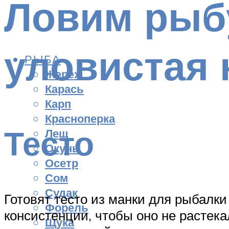
Ловим рыб
уловистая 
РЫБА
Жерех
Карась
Карп
Красноперка
Тесто
Лещ
Окунь
Осетр
Сом
Судак
Готовят тесто из манки для рыбалки
Форель
консистенции, чтобы оно не растека
Щука