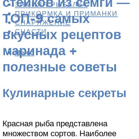
стейков из семги —
ЗИМНЯЯ РЫБАЛКА
ПРИКОРМКА И ПРИМАНКИ
ТОП-9 самых
СНАРЯЖЕНИЕ
вкусных рецептов
СНАСТИ
маринада +
Меню
полезные советы
Кулинарные секреты
Красная рыба представлена
множеством сортов. Наиболее