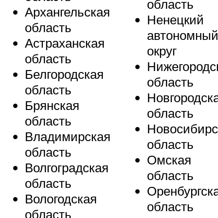
область
Архангельская
Ненецкий
область
автономны
Астраханская
округ
область
Нижегородс
Белгородская
область
область
Новгородск
Брянская
область
область
Новосибирс
Владимирская
область
область
Омская
Волгоградская
область
область
Оренбургск
Вологодская
область
область