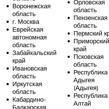
Орловская
Воронежская
область
область
Пензенская
г. Москва
область
Еврейская
Пермский к
автономная
Приморски
область
край
Забайкальский
Псковская
край
область
Ивановская
Республика
область
Адыгея
Иркутская
(Адыгея)
область
Республика
Кабардино-
Алтай
Балкарская