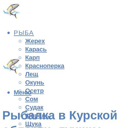
РЫБА
Жерех
Карась
Карп
Красноперка
Лещ
Окунь
Осетр
Меню
Сом
Судак
Рыбалка в Курской
Форель
Щука