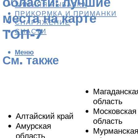
области: лучшие
ЗИМНЯЯ РЫБАЛКА
ПРИКОРМКА И ПРИМАНКИ
места на карте
СНАРЯЖЕНИЕ
ТОП-7
СНАСТИ
Меню
См. также
Магаданска
область
Московская
Алтайский край
область
Амурская
Мурманска
область