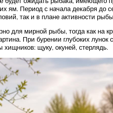
е будет ожидать рыбака, имеющего п
их ям. Период с начала декабря до 
словий, так и в плане активности рыб
рно для мирной рыбы, тогда как на к
артина. При бурении глубоких лунок
 хищников: щуку, окуней, стерлядь.