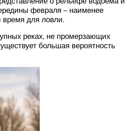
редставление о рельефе водоема и
середины февраля – наименее
ы время для ловли.
рупных реках, не промерзающих
 существует большая вероятность