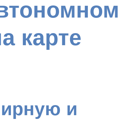
автономном
на карте
мирную и