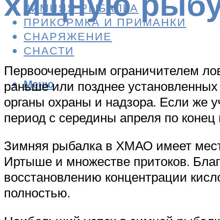
хищную рыб
ЗИМНЯЯ РЫБАЛКА
ПРИКОРМКА И ПРИМАНКИ
СНАРЯЖЕНИЕ
СНАСТИ
Первоочередным ограничителем лов
Меню
раньше или позднее установленных
органы охраны и надзора. Если же 
период с середины апреля по конец 
Зимняя рыбалка в ХМАО имеет место
Иртыше и множестве притоков. Бла
восстановлению концентрации кисло
полностью.