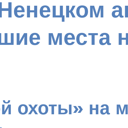
 Ненецком 
чшие места 
й охоты» на 