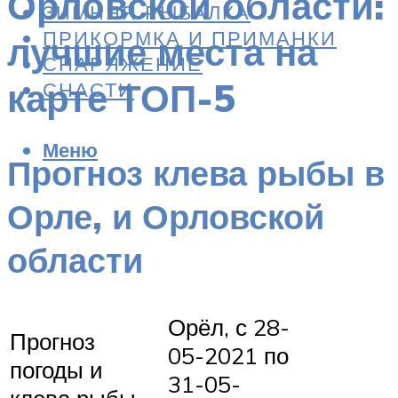
Орловской области:
ЗИМНЯЯ РЫБАЛКА
ПРИКОРМКА И ПРИМАНКИ
лучшие места на
СНАРЯЖЕНИЕ
карте ТОП-5
СНАСТИ
Меню
Прогноз клева рыбы в
Орле, и Орловской
области
Орёл, с 28-
Прогноз
05-2021 по
погоды и
31-05-