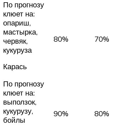
По прогнозу
клюет на:
опариш,
мастырка,
80%
70%
червяк,
кукуруза
Карась
По прогнозу
клюет на:
выползок,
кукурузу,
90%
80%
бойлы