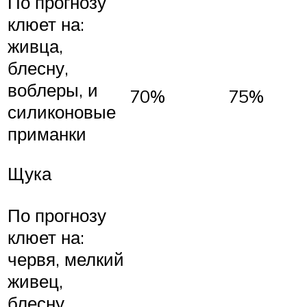
По прогнозу
клюет на:
живца,
блесну,
воблеры, и
70%
75%
силиконовые
приманки
Щука
По прогнозу
клюет на:
червя, мелкий
живец,
блесну,