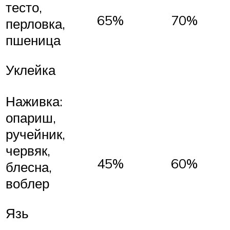
тесто,
65%
70%
перловка,
пшеница
Уклейка
Наживка:
опариш,
ручейник,
червяк,
45%
60%
блесна,
воблер
Язь