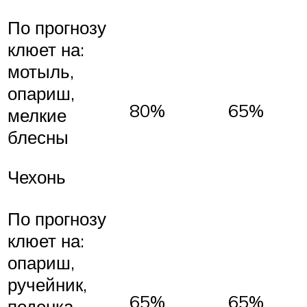
По прогнозу
клюет на:
мотыль,
опариш,
80%
65%
мелкие
блесны
Чехонь
По прогнозу
клюет на:
опариш,
ручейник,
65%
65%
поденка,