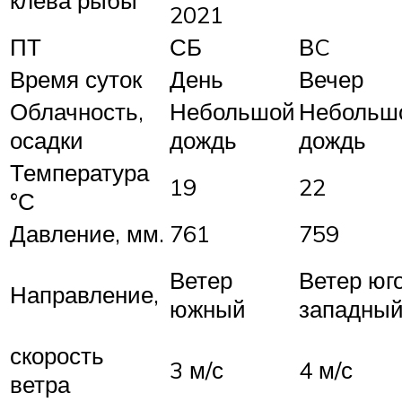
клева рыбы
2021
ПТ
СБ
ВC
Время суток
День
Вечер
Облачность,
Небольшой
Небольш
осадки
дождь
дождь
Температура
19
22
°С
Давление, мм.
761
759
Ветер
Ветер юг
Направление,
южный
западны
скорость
3 м/с
4 м/с
ветра