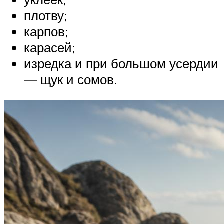
плотву;
карпов;
карасей;
изредка и при большом усердии
— щук и сомов.