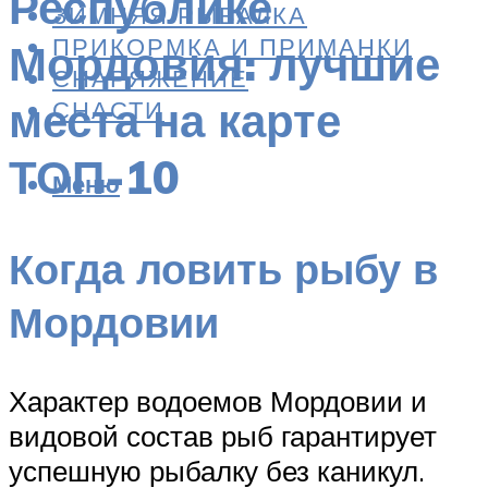
Республике
ЗИМНЯЯ РЫБАЛКА
ПРИКОРМКА И ПРИМАНКИ
Мордовия: лучшие
СНАРЯЖЕНИЕ
места на карте
СНАСТИ
ТОП-10
Меню
Когда ловить рыбу в
Мордовии
Характер водоемов Мордовии и
видовой состав рыб гарантирует
успешную рыбалку без каникул.