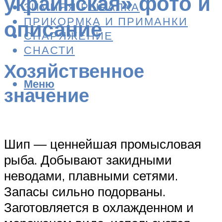
украинская» фото и
ЗИМНЯЯ РЫБАЛКА
ПРИКОРМКА И ПРИМАНКИ
описание
СНАРЯЖЕНИЕ
СНАСТИ
Хозяйственное
Меню
значение
Шип — ценнейшая промысловая
рыба. Добывают закидными
неводами, плавными сетями.
Запасы сильно подорваны.
Заготовляется в охлажденном и