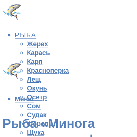
РЫБА
Жерех
Карась
Карп
Красноперка
Лещ
Окунь
Осетр
Меню
Сом
Судак
Рыба «Минога
Форель
Щука