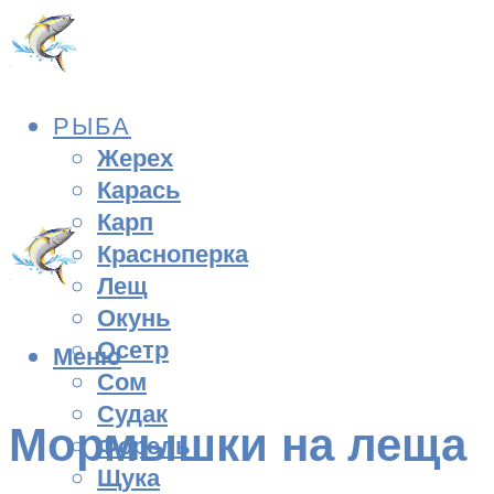
РЫБА
Жерех
Карась
Карп
Красноперка
Лещ
Окунь
Осетр
Меню
Сом
Судак
Мормышки на леща
Форель
Щука