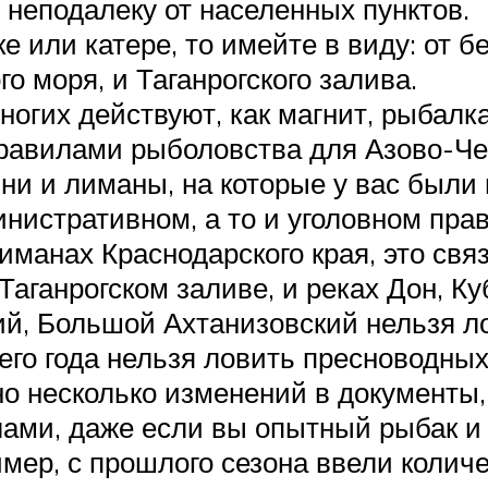
 неподалеку от населенных пунктов.
е или катере, то имейте в виду: от 
го моря, и Таганрогского залива.
ногих действуют, как магнит, рыбалк
правилами рыболовства для Азово-Че
вни и лиманы, на которые у вас были
нистративном, а то и уголовном прав
манах Краснодарского края, это свя
 Таганрогском заливе, и реках Дон, К
ий, Большой Ахтанизовский нельзя ло
его года нельзя ловить пресноводных
но несколько изменений в документы
илами, даже если вы опытный рыбак и
имер, с прошлого сезона ввели коли