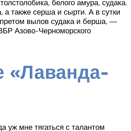
толстолобика, белого амура, судака.
 а также серша и сырти. А в сутки
запретом вылов судака и берша, —
 ВБР Азово-Черноморского
е «Лаванда-
да уж мне тягаться с талантом