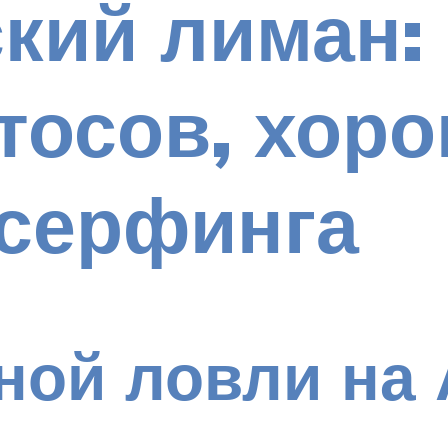
кий лиман: 
тосов, хор
 серфинга
ной ловли на 