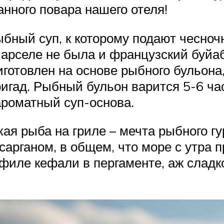
нного повара нашего отеля!
бный суп, к которому подают чесночн
 Марселе не была и французский буйаб
риготовлен на основе рыбного бульона
игад. Рыбный бульон варится 5-6 ча
ароматный суп-основа.
я рыба на гриле – мечта рыбного г
сарганом, в общем, что море с утра 
 филе кефали в пергаменте, аж слад