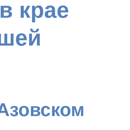
в крае
ошей
Азовском