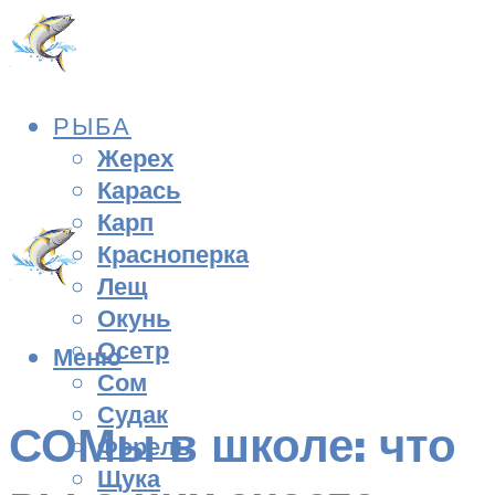
РЫБА
Жерех
Карась
Карп
Красноперка
Лещ
Окунь
Осетр
Меню
Сом
Судак
СОМы в школе: что
Форель
Щука