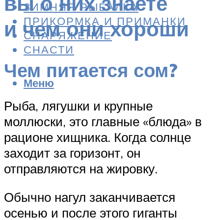
вы о них знаете
ЗИМНЯЯ РЫБАЛКА
ПРИКОРМКА И ПРИМАНКИ
и чем они хороши
СНАРЯЖЕНИЕ
СНАСТИ
Чем питается сом?
Меню
Рыба, лягушки и крупные
моллюски, это главные «блюда» в
рационе хищника. Когда солнце
заходит за горизонт, он
отправляются на жировку.
Обычно нагул заканчивается
осенью и после этого гиганты