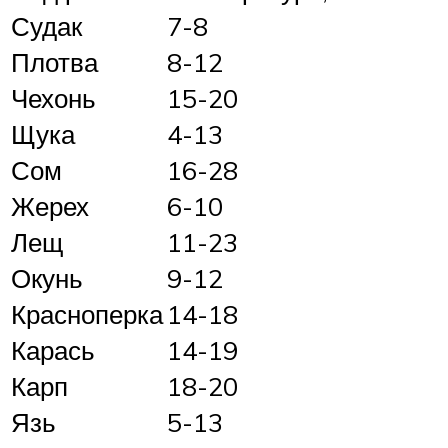
Судак
7-8
Плотва
8-12
Чехонь
15-20
Щука
4-13
Сом
16-28
Жерех
6-10
Лещ
11-23
Окунь
9-12
Красноперка
14-18
Карась
14-19
Карп
18-20
Язь
5-13