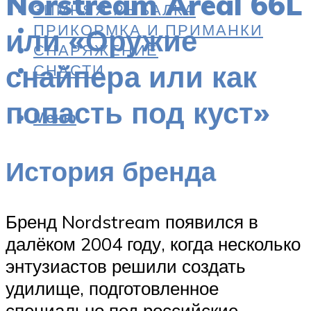
Norstream Areal 66L
ЗИМНЯЯ РЫБАЛКА
ПРИКОРМКА И ПРИМАНКИ
или «Оружие
СНАРЯЖЕНИЕ
снайпера или как
СНАСТИ
попасть под куст»
Меню
История бренда
Бренд Nordstream появился в
далёком 2004 году, когда несколько
энтузиастов решили создать
удилище, подготовленное
специально под российские