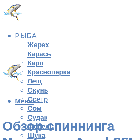
РЫБА
Жерех
Карась
Карп
Красноперка
Лещ
Окунь
Осетр
Меню
Сом
Судак
Обзор спиннинга
Форель
Щука