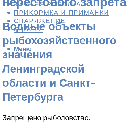
нерестового запрета
ЗИМНЯЯ РЫБАЛКА
ПРИКОРМКА И ПРИМАНКИ
СНАРЯЖЕНИЕ
Водные объекты
СНАСТИ
рыбохозяйственного
Меню
значения
Ленинградской
области и Санкт-
Петербурга
Запрещено рыболовство: