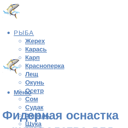
РЫБА
Жерех
Карась
Карп
Красноперка
Лещ
Окунь
Осетр
Меню
Сом
Судак
Фидерная оснастка
Форель
Щука