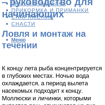
– руководство для
ЗИМНЯЯ РЫБАЛКА
ПРИКОРМКА И ПРИМАНКИ
начинающих
СНАРЯЖЕНИЕ
СНАСТИ
Ловля и монтаж на
Меню
течении
К концу лета рыба концентрируется
в глубоких местах. Ночью вода
охлаждается, а период вылета
насекомых подходит к концу.
Моллюски и личинки, которыми