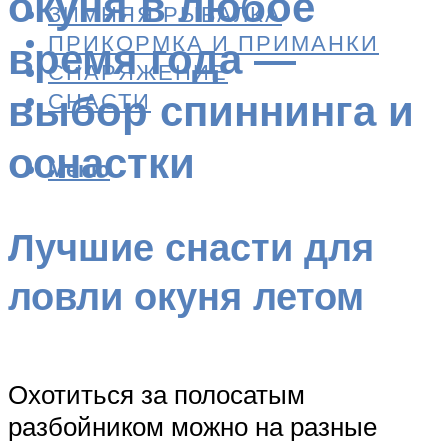
окуня в любое
ЗИМНЯЯ РЫБАЛКА
ПРИКОРМКА И ПРИМАНКИ
время года —
СНАРЯЖЕНИЕ
выбор спиннинга и
СНАСТИ
оснастки
Меню
Лучшие снасти для
ловли окуня летом
Охотиться за полосатым
разбойником можно на разные