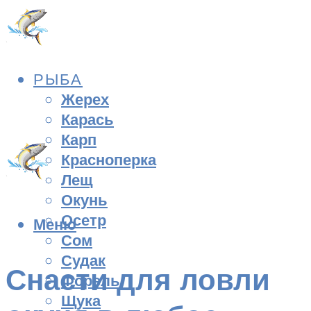
РЫБА
Жерех
Карась
Карп
Красноперка
Лещ
Окунь
Осетр
Меню
Сом
Судак
Снасти для ловли
Форель
Щука