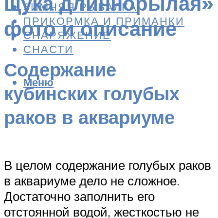
щука длиннорылая»
ЗИМНЯЯ РЫБАЛКА
ПРИКОРМКА И ПРИМАНКИ
фото и описание
СНАРЯЖЕНИЕ
СНАСТИ
Содержание
Меню
кубинских голубых
раков в аквариуме
В целом содержание голубых раков
в аквариуме дело не сложное.
Достаточно заполнить его
отстоянной водой, жесткостью не