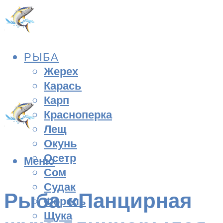
РЫБА
Жерех
Карась
Карп
Красноперка
Лещ
Окунь
Осетр
Меню
Сом
Судак
Рыба «Панцирная
Форель
Щука