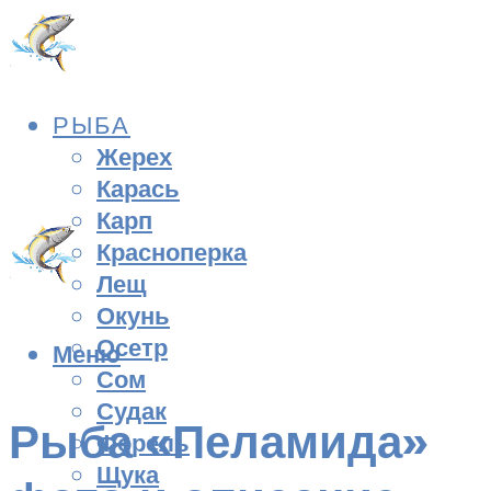
РЫБА
Жерех
Карась
Карп
Красноперка
Лещ
Окунь
Осетр
Меню
Сом
Судак
Рыба «Пеламида»
Форель
Щука