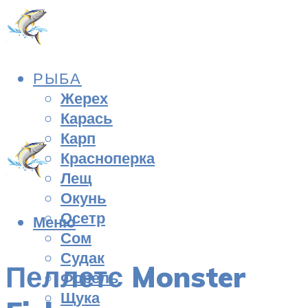
РЫБА
Жерех
Карась
Карп
Красноперка
Лещ
Окунь
Осетр
Меню
Сом
Судак
Пеллетс Monster
Форель
Щука