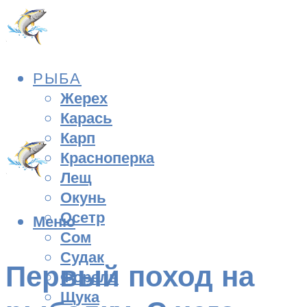
РЫБА
Жерех
Карась
Карп
Красноперка
Лещ
Окунь
Осетр
Меню
Сом
Судак
Первый поход на
Форель
Щука