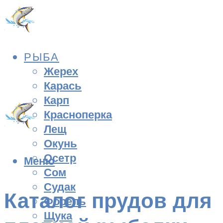
РЫБА
Жерех
Карась
Карп
Красноперка
Лещ
Окунь
Осетр
Меню
Сом
Судак
Каталог прудов для
Форель
Щука