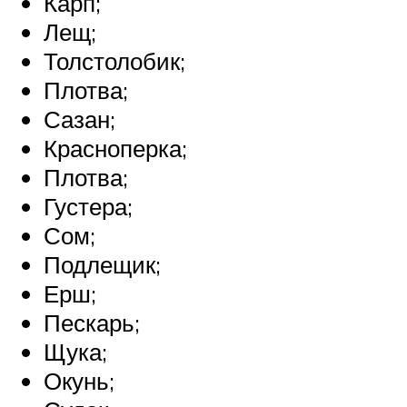
Карп;
Лещ;
Толстолобик;
Плотва;
Сазан;
Красноперка;
Плотва;
Густера;
Сом;
Подлещик;
Ерш;
Пескарь;
Щука;
Окунь;