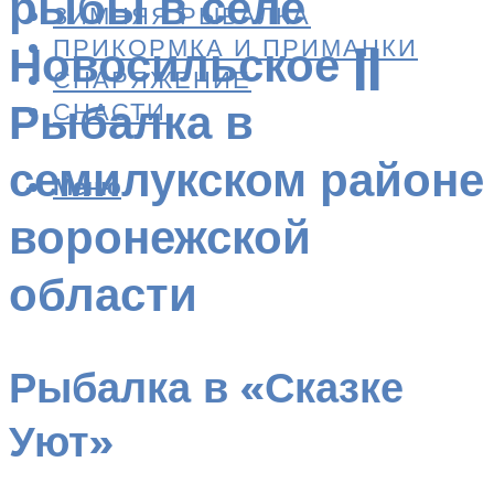
рыбы в селе
ЗИМНЯЯ РЫБАЛКА
ПРИКОРМКА И ПРИМАНКИ
Новосильское ||
СНАРЯЖЕНИЕ
Рыбалка в
СНАСТИ
семилукском районе
Меню
воронежской
области
Рыбалка в «Сказке
Уют»