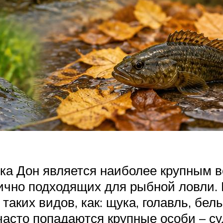
ека Дон является наиболее крупным 
ично подходящих для рыбной ловли. 
ких видов, как: щука, голавль, белый
 часто попадаются крупные особи – су