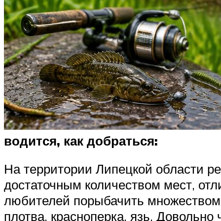
водится, как добраться:
На территории Липецкой области р
достаточным количеством мест, отл
любителей порыбачить множеством та
плотва, красноперка, язь. Довольно