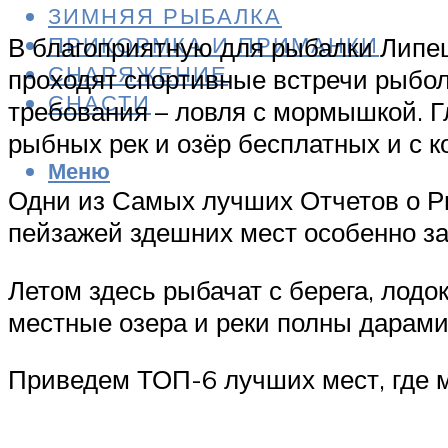
ЗИМНЯЯ РЫБАЛКА
ПРИКОРМКА И ПРИМАНКИ
В благоприятную для рыбалки Липе
СНАРЯЖЕНИЕ
проходят спортивные встречи рыбо
СНАСТИ
требования – ловля с мормышкой. Гл
рыбных рек и озёр бесплатных и с 
Меню
Одни из Самых лучших Отчетов о Ры
пейзажей здешних мест особенно за
Летом здесь рыбачат с берега, лодо
местные озера и реки полны дарами
Приведем ТОП-6 лучших мест, где м