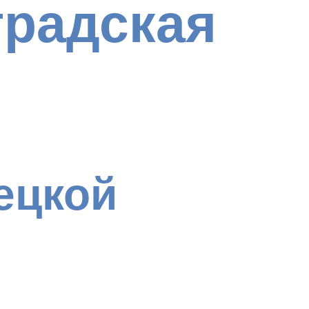
градская
ецкой