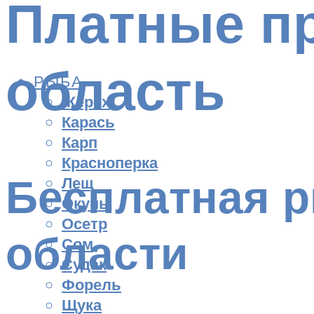
Платные п
область
РЫБА
Жерех
Карась
Карп
Красноперка
Бесплатная р
Лещ
Окунь
Осетр
области
Сом
Судак
Форель
Щука