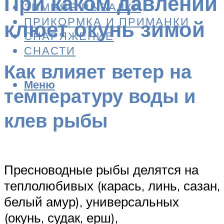
При каком давлении
ЗИМНЯЯ РЫБАЛКА
ПРИКОРМКА И ПРИМАНКИ
клюет окунь зимой
СНАРЯЖЕНИЕ
СНАСТИ
Как влияет ветер на
Меню
температуру воды и
клев рыбы
Пресноводные рыбы делятся на
теплолюбивых (карась, линь, сазан,
белый амур), универсальных
(окунь, судак, ерш),