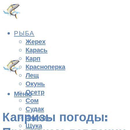
РЫБА
Жерех
Карась
Карп
Красноперка
Лещ
Окунь
Осетр
Меню
Сом
Судак
Капризы погоды:
Форель
Щука