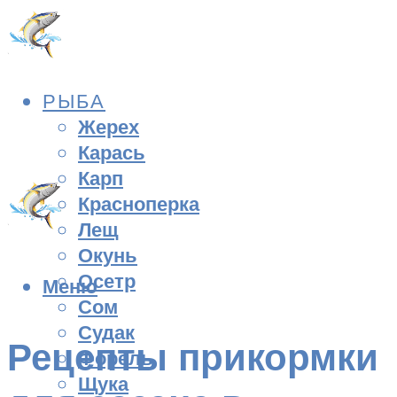
РЫБА
Жерех
Карась
Карп
Красноперка
Лещ
Окунь
Осетр
Меню
Сом
Судак
Рецепты прикормки
Форель
Щука