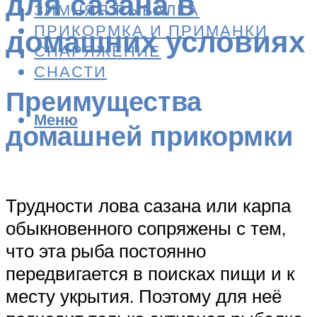
для сазана в
ЗИМНЯЯ РЫБАЛКА
ПРИКОРМКА И ПРИМАНКИ
домашних условиях
СНАРЯЖЕНИЕ
СНАСТИ
Преимущества
Меню
домашней прикормки
Трудности лова сазана или карпа
обыкновенного сопряжены с тем,
что эта рыба постоянно
передвигается в поисках пищи и к
месту укрытия. Поэтому для неё