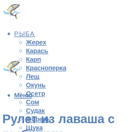
РЫБА
Жерех
Карась
Карп
Красноперка
Лещ
Окунь
Осетр
Меню
Сом
Судак
Рулет из лаваша с
Форель
Щука