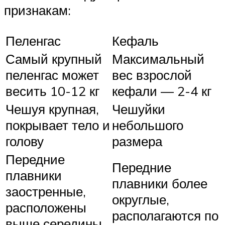
признакам:
Пеленгас
Кефаль
Самый крупный
Максимальный
пеленгас может
вес взрослой
весить 10-12 кг
кефали — 2-4 кг
Чешуя крупная,
Чешуйки
покрывает тело и
небольшого
голову
размера
Передние
Передние
плавники
плавники более
заостренные,
округлые,
расположены
располагаются по
выше середины