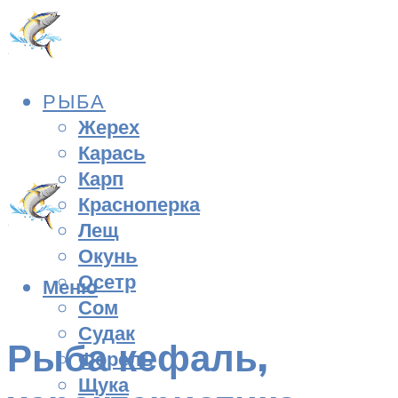
РЫБА
Жерех
Карась
Карп
Красноперка
Лещ
Окунь
Осетр
Меню
Сом
Судак
Рыба кефаль,
Форель
Щука