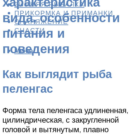
характеристика
ЗИМНЯЯ РЫБАЛКА
ПРИКОРМКА И ПРИМАНКИ
вида, особенности
СНАРЯЖЕНИЕ
питания и
СНАСТИ
поведения
Меню
Как выглядит рыба
пеленгас
Форма тела пеленгаса удлиненная,
цилиндрическая, с закругленной
головой и вытянутым, плавно