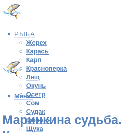
РЫБА
Жерех
Карась
Карп
Красноперка
Лещ
Окунь
Осетр
Меню
Сом
Судак
Маринкина судьба.
Форель
Щука