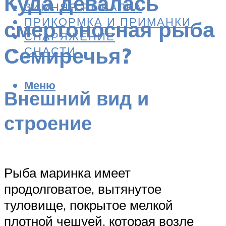
Куда девалась
ЗИМНЯЯ РЫБАЛКА
ПРИКОРМКА И ПРИМАНКИ
смертоносная рыба
СНАРЯЖЕНИЕ
Семиречья?
СНАСТИ
Меню
Внешний вид и
строение
Рыба маринка имеет
продолговатое, вытянутое
туловище, покрытое мелкой
плотной чешуей, которая возле