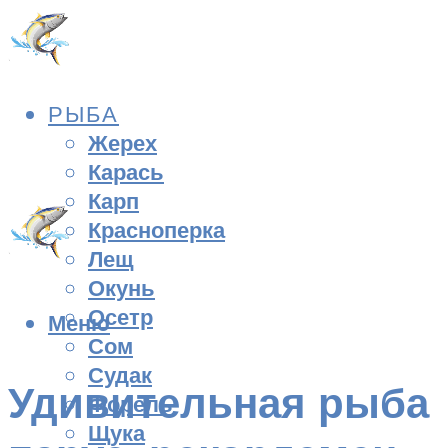
РЫБА
Жерех
Карась
Карп
Красноперка
Лещ
Окунь
Осетр
Меню
Сом
Судак
Удивительная рыба
Форель
Щука