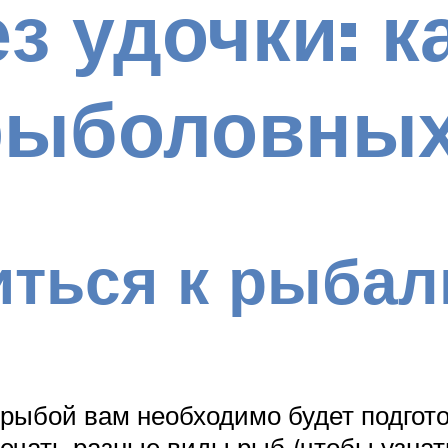
з удочки: к
рыболовных
иться к рыбал
 рыбой вам необходимо будет подгот
речать разные виды рыб (чтобы узнат