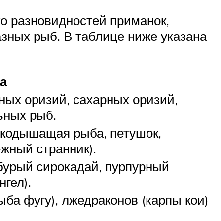
о разновидностей приманок,
зных рыб. В таблице ниже указана
а
ных оризий, сахарных оризий,
ьных рыб.
якодышащая рыба, петушок,
ежный странник).
бурый сирокадай, пурпурный
гел).
ба фугу), лжедраконов (карпы кои)