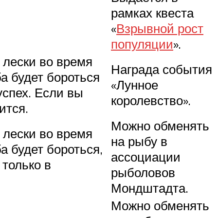
рамках квеста
«
Взрывной рост
популяции
».
лески во время
Награда события
ба будет бороться
«Лунное
успех. Если вы
королевство».
ится.
Можно обменять
 лески во время
на рыбу в
а будет бороться,
ассоциации
 только в
рыболовов
Мондштадта.
Можно обменять