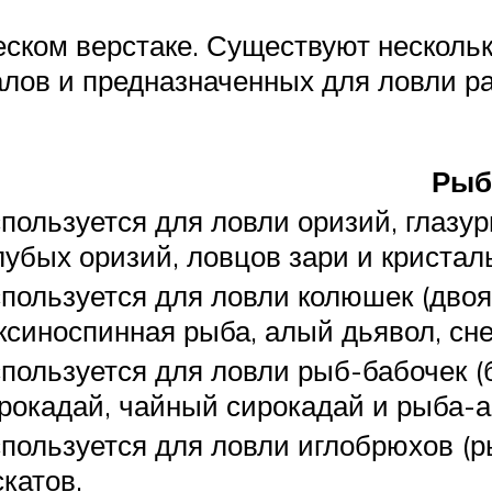
ском верстаке. Существуют нескольк
лов и предназначенных для ловли ра
Рыб
пользуется для ловли оризий, глазур
лубых оризий, ловцов зари и кристал
пользуется для ловли колюшек (дво
ксиноспинная рыба, алый дьявол, сн
пользуется для ловли рыб-бабочек (
рокадай, чайный сирокадай и рыба-ан
пользуется для ловли иглобрюхов (ры
скатов.