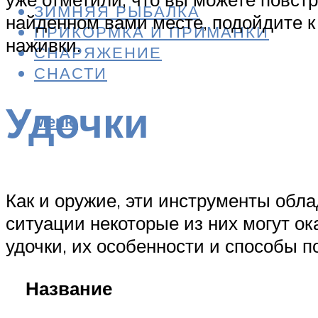
ЗИМНЯЯ РЫБАЛКА
найденном вами месте, подойдите к
ПРИКОРМКА И ПРИМАНКИ
наживки.
СНАРЯЖЕНИЕ
СНАСТИ
Удочки
Меню
Как и оружие, эти инструменты обл
ситуации некоторые из них могут о
удочки, их особенности и способы п
Название