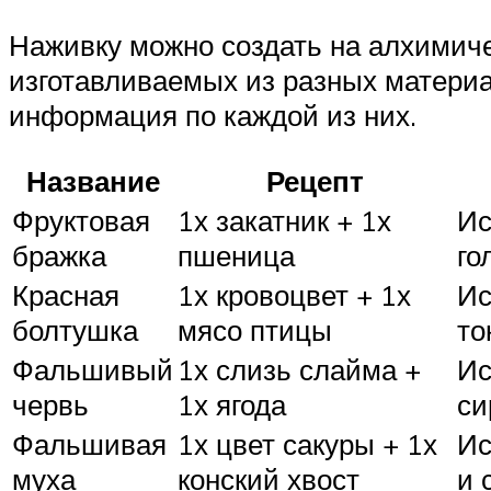
Наживку можно создать на алхимиче
изготавливаемых из разных материа
информация по каждой из них.
Название
Рецепт
Фруктовая
1х закатник + 1х
Ис
бражка
пшеница
го
Красная
1х кровоцвет + 1х
Ис
болтушка
мясо птицы
то
Фальшивый
1х слизь слайма +
Ис
червь
1х ягода
си
Фальшивая
1х цвет сакуры + 1х
Ис
муха
конский хвост
и 