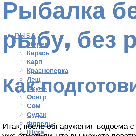
Рыбалка бе
рыбу, без 
РЫБА
Жерех
Карась
Карп
Красноперка
Как подготов
Лещ
Окунь
Осетр
Сом
Судак
Форель
Итак, после обнаружения водоема с
Щука
уже отметили, что вы можете повст