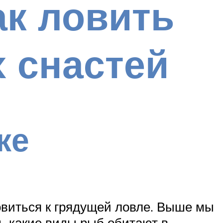
ак ловить
 снастей
ке
овиться к грядущей ловле. Выше мы
ь какие виды рыб обитают в