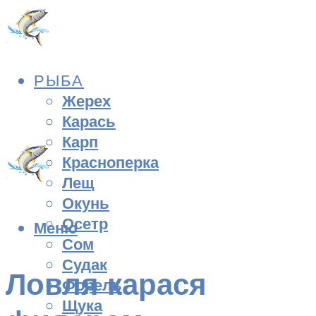
РЫБА
Жерех
Карась
Карп
Красноперка
Лещ
Окунь
Осетр
Меню
Сом
Судак
Ловля карася
Форель
Щука