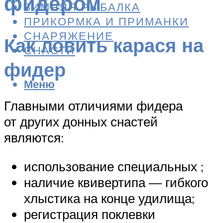
фидером
ЗИМНЯЯ РЫБАЛКА
ПРИКОРМКА И ПРИМАНКИ
СНАРЯЖЕНИЕ
Как ловить карася на
СНАСТИ
фидер
Меню
Главными отличиями фидера
от других донных снастей
являются:
использование специальных ;
наличие квивертипа — гибкого
хлыстика на конце удилища;
регистрация поклевки