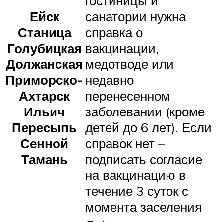
гостиницы и
Ейск
санатории нужна
Станица
справка о
Голубицкая
вакцинации,
Должанская
медотводе или
Приморско-
недавно
Ахтарск
перенесенном
Ильич
заболевании (кроме
Пересыпь
детей до 6 лет). Если
Сенной
справок нет –
Тамань
подписать согласие
на вакцинацию в
течение 3 суток с
момента заселения