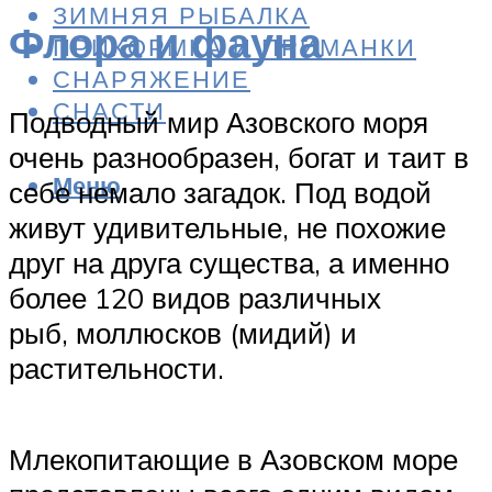
ЗИМНЯЯ РЫБАЛКА
Флора и фауна
ПРИКОРМКА И ПРИМАНКИ
СНАРЯЖЕНИЕ
СНАСТИ
Подводный мир Азовского моря
очень разнообразен, богат и таит в
Меню
себе немало загадок. Под водой
живут удивительные, не похожие
друг на друга существа, а именно
более 120 видов различных
рыб, моллюсков (мидий) и
растительности.
Млекопитающие в Азовском море