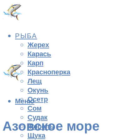
РЫБА
Жерех
Карась
Карп
Красноперка
Лещ
Окунь
Осетр
Меню
Сом
Судак
Азовское море
Форель
Щука