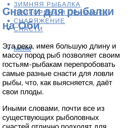
ЗИМНЯЯ РЫБАЛКА
Снасти для рыбалки
ПРИКОРМКА И ПРИМАНКИ
СНАРЯЖЕНИЕ
на Оби
СНАСТИ
Эта река, имея большую длину и
Меню
массу пород рыб позволяет своим
гостьям-рыбакам перепробовать
самые разные снасти для ловли
рыбы, что, как выясняется, даёт
свои плоды.
Иными словами, почти все из
существующих рыболовных
снастей отлично подходят для