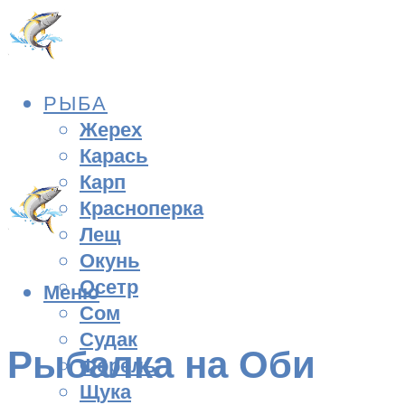
РЫБА
Жерех
Карась
Карп
Красноперка
Лещ
Окунь
Осетр
Меню
Сом
Судак
Рыбалка на Оби
Форель
Щука