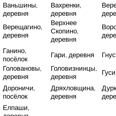
Ваньшины,
Вахренки,
Вер
деревня
деревня
дер
Верхнее
Верещагино,
Воро
Скопино,
деревня
дер
деревня
Ганино,
Гари, деревня
Гнус
посёлок
Головановы,
Головизнинцы,
Гуси
деревня
деревня
Дороничи,
Дряхловщина,
Дурк
посёлок
деревня
дер
Елпаши,
деревня