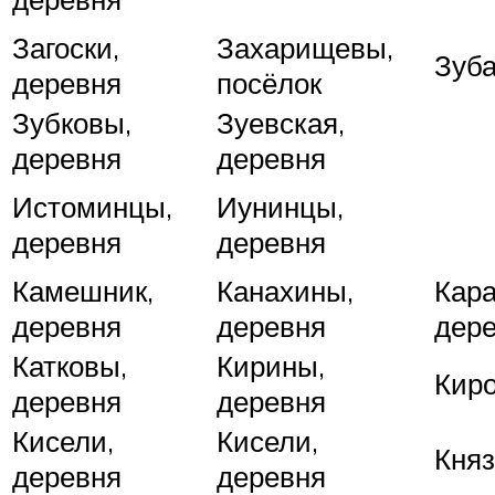
Загоски,
Захарищевы,
Зуба
деревня
посёлок
Зубковы,
Зуевская,
деревня
деревня
Истоминцы,
Иунинцы,
деревня
деревня
Камешник,
Канахины,
Кар
деревня
деревня
дер
Катковы,
Кирины,
Киро
деревня
деревня
Кисели,
Кисели,
Княз
деревня
деревня