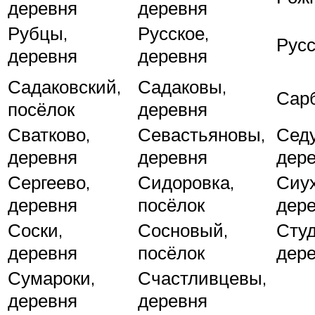
деревня
деревня
Рубцы,
Русское,
Русс
деревня
деревня
Садаковский,
Садаковы,
Сарб
посёлок
деревня
Сватково,
Севастьяновы,
Сед
деревня
деревня
дер
Сергеево,
Сидоровка,
Сиух
деревня
посёлок
дер
Соски,
Сосновый,
Студ
деревня
посёлок
дер
Сумароки,
Счастливцевы,
деревня
деревня