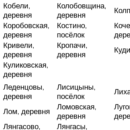
Кобели,
Колобовщина,
Колп
деревня
деревня
Коробовская,
Костино,
Коче
деревня
посёлок
дер
Кривели,
Кропачи,
Куди
деревня
деревня
Куликовская,
деревня
Леденцовы,
Лисицыны,
Лиха
деревня
посёлок
Ломовская,
Луго
Лом, деревня
деревня
дер
Лянгасово,
Лянгасы,