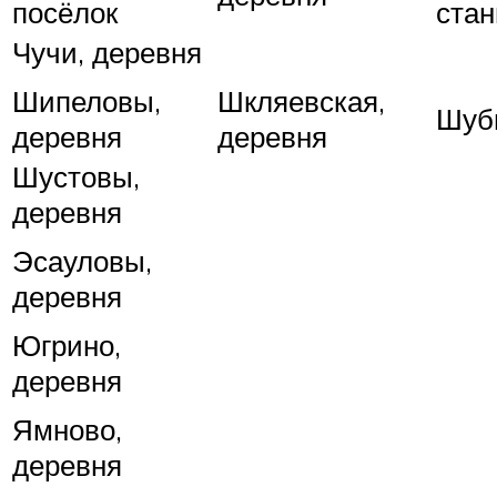
посёлок
ста
Чучи, деревня
Шипеловы,
Шкляевская,
Шуб
деревня
деревня
Шустовы,
деревня
Эсауловы,
деревня
Югрино,
деревня
Ямново,
деревня