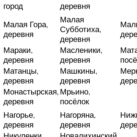
город
деревня
Малая
Малая Гора,
Мал
Субботиха,
деревня
дер
деревня
Мараки,
Масленики,
Мат
деревня
деревня
посё
Матанцы,
Машкины,
Мер
деревня
деревня
дер
Монастырская,
Мрьино,
деревня
посёлок
Нагорье,
Нагоряна,
Ниж
деревня
деревня
дер
Никуленки,
Новалихинский,