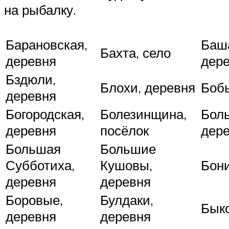
на рыбалку.
Барановская,
Баш
Бахта, село
деревня
дер
Бздюли,
Блохи, деревня
Боб
деревня
Богородская,
Болезинщина,
Боль
деревня
посёлок
дер
Большая
Большие
Субботиха,
Кушовы,
Бони
деревня
деревня
Боровые,
Булдаки,
Быко
деревня
деревня