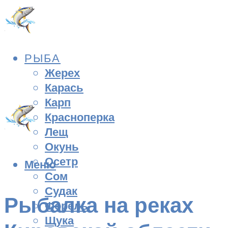
РЫБА
Жерех
Карась
Карп
Красноперка
Лещ
Окунь
Осетр
Меню
Сом
Судак
Рыбалка на реках
Форель
Щука