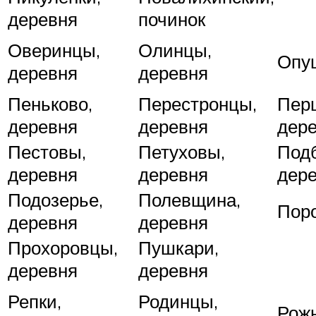
деревня
починок
Оверинцы,
Олинцы,
Опу
деревня
деревня
Пеньково,
Перестронцы,
Пер
деревня
деревня
дер
Пестовы,
Петуховы,
Под
деревня
деревня
дер
Подозерье,
Полевщина,
Пор
деревня
деревня
Прохоровцы,
Пушкари,
деревня
деревня
Репки,
Родинцы,
Рожн