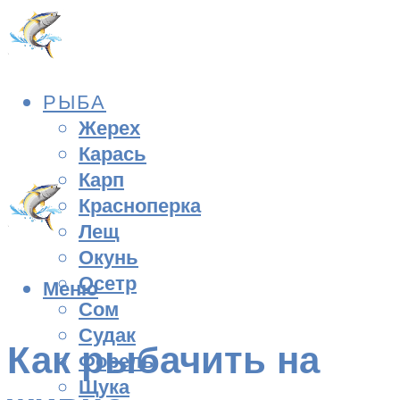
РЫБА
Жерех
Карась
Карп
Красноперка
Лещ
Окунь
Осетр
Меню
Сом
Судак
Как рыбачить на
Форель
Щука