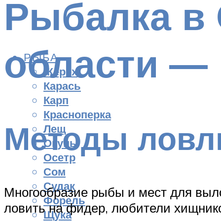
Рыбалка в 
области — 
РЫБА
Жерех
Карась
Карп
Красноперка
Методы ловл
Лещ
Окунь
Осетр
Сом
Судак
Многообразие рыбы и мест для выл
Форель
ловить на фидер, любители хищнико
Щука