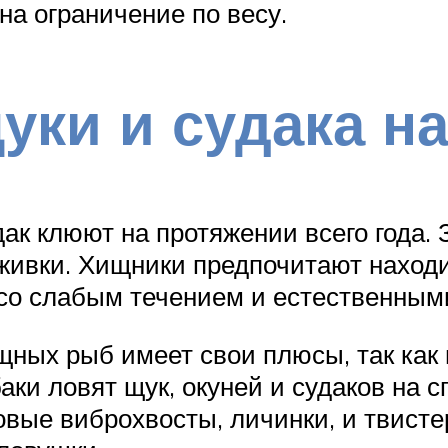
на ограничение по весу.
щуки и судака н
дак клюют на протяжении всего года.
ивки. Хищники предпочитают находи
х со слабым течением и естественным
щных рыб имеет свои плюсы, так как
аки ловят щук, окуней и судаков на с
вые виброхвосты, личинки, и твисте