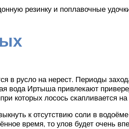
онную резинку и поплавочные удочки
вых
ется в русло на нерест. Периоды зах
истая вода Иртыша привлекают прив
при которых лосось скапливается на
ыкнуть к отсутствию соли в водоёме
ённое время, то улов будет очень в