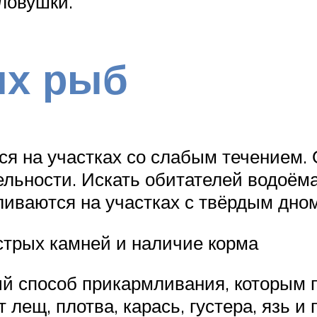
ловушки.
ых рыб
ся на участках со слабым течением.
ельности. Искать обитателей водоёма
пливаются на участках с твёрдым дно
стрых камней и наличие корма
ый способ прикармливания, которым 
т лещ, плотва, карась, густера, язь 