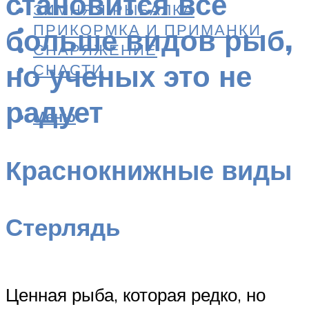
становится все
ЗИМНЯЯ РЫБАЛКА
ПРИКОРМКА И ПРИМАНКИ
больше видов рыб,
СНАРЯЖЕНИЕ
но ученых это не
СНАСТИ
радует
Меню
Краснокнижные виды
Стерлядь
Ценная рыба, которая редко, но