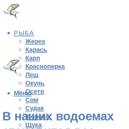
РЫБА
Жерех
Карась
Карп
Красноперка
Лещ
Окунь
Осетр
Меню
Сом
Судак
В наших водоемах
Форель
Щука