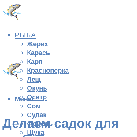
РЫБА
Жерех
Карась
Карп
Красноперка
Лещ
Окунь
Осетр
Меню
Сом
Судак
Делаем садок для
Форель
Щука