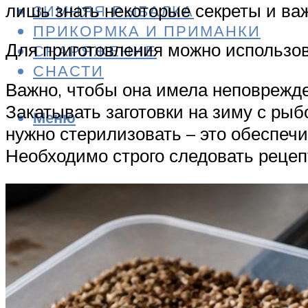
лишь знать некоторые секреты и ва
ЗИМНЯЯ РЫБАЛКА
ПРИКОРМКА И ПРИМАНКИ
Для приготовления можно использов
СНАРЯЖЕНИЕ
СНАСТИ
Важно, чтобы она имела неповрежде
Закатывать заготовки на зиму с рыб
Меню
нужно стерилизовать – это обеспеч
Необходимо строго следовать рецеп