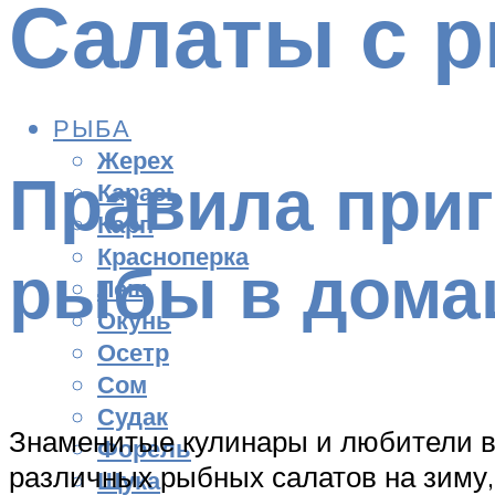
Салаты с р
РЫБА
Жерех
Правила приг
Карась
Карп
Красноперка
рыбы в дома
Лещ
Окунь
Осетр
Сом
Судак
Знаменитые кулинары и любители вк
Форель
различных рыбных салатов на зиму,
Щука