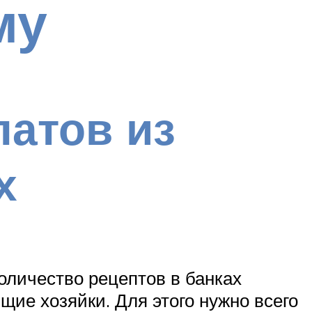
му
латов из
х
оличество рецептов в банках
ие хозяйки. Для этого нужно всего