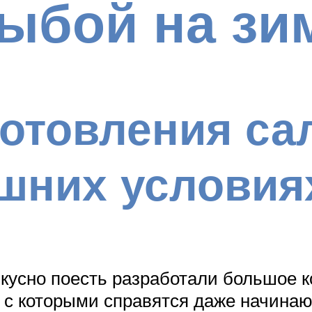
ыбой на зи
отовления са
шних условия
усно поесть разработали большое к
 с которыми справятся даже начинающ