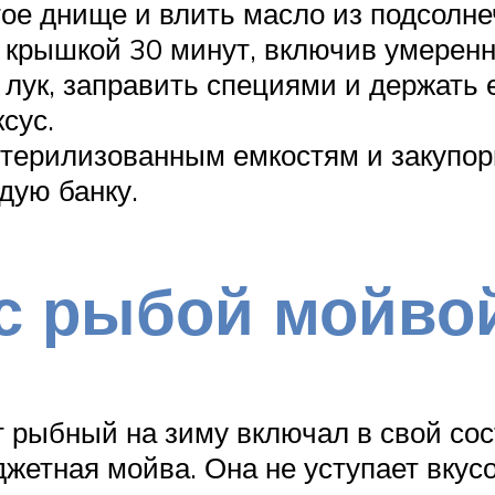
е днище и влить масло из подсолнеч
 крышкой 30 минут, включив умеренн
 лук, заправить специями и держать 
сус.
стерилизованным емкостям и закупор
дую банку.
 с рыбой мойво
т рыбный на зиму включал в свой со
джетная мойва. Она не уступает вку