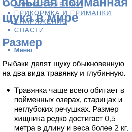
большая пойманная
ЗИМНЯЯ РЫБАЛКА
ПРИКОРМКА И ПРИМАНКИ
щука в мире
СНАРЯЖЕНИЕ
СНАСТИ
Размер
Меню
Рыбаки делят щуку обыкновенную
на два вида травянку и глубинную.
Травянка чаще всего обитает в
пойменных озерах, старицах и
неглубоких речушках. Размер
хищника редко достигает 0,5
метра в длину и веса более 2 кг.