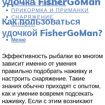
удочка FisherGoMan
ЗИМНЯЯ РЫБАЛКА
ПРИКОРМКА И ПРИМАНКИ
СНАРЯЖЕНИЕ
Как пользоваться
СНАСТИ
удочкой FisherGoMan?
Меню
Эффективность рыбалки во многом
зависит именно от умения
правильно подобрать наживку и
настроить снаряжение. Такие
знания обычно приходят с опытом,
как и умение вовремя подсекать
наживку. Если с этим возникают