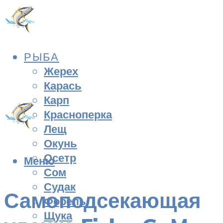
РЫБА
Жерех
Карась
Карп
Красноперка
Лещ
Окунь
Осетр
Меню
Сом
Судак
Самоподсекающая
Форель
Щука